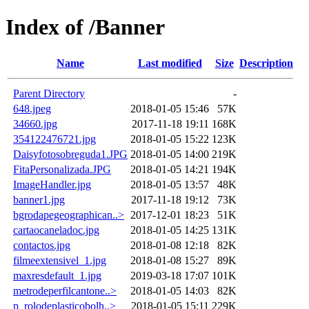
Index of /Banner
Name
Last modified
Size
Description
Parent Directory
-
648.jpeg
2018-01-05 15:46
57K
34660.jpg
2017-11-18 19:11
168K
354122476721.jpg
2018-01-05 15:22
123K
Daisyfotosobreguda1.JPG
2018-01-05 14:00
219K
FitaPersonalizada.JPG
2018-01-05 14:21
194K
ImageHandler.jpg
2018-01-05 13:57
48K
banner1.jpg
2017-11-18 19:12
73K
bgrodapegeographican..>
2017-12-01 18:23
51K
cartaocaneladoc.jpg
2018-01-05 14:25
131K
contactos.jpg
2018-01-08 12:18
82K
filmeextensivel_1.jpg
2018-01-08 15:27
89K
maxresdefault_1.jpg
2019-03-18 17:07
101K
metrodeperfilcantone..>
2018-01-05 14:03
82K
p_rolodeplasticobolh..>
2018-01-05 15:11
229K